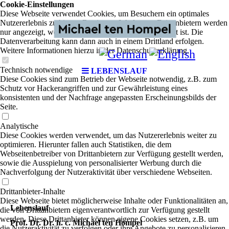
Cookie-Einstellungen
Diese Webseite verwendet Cookies, um Besuchern ein optimales
Nutzererlebnis zu bieten. Bestimmte Inhalte von Drittanbietern werden
nur angezeigt, wenn die entsprechende Option aktiviert ist. Die
Datenverarbeitung kann dann auch in einem Drittland erfolgen.
Weitere Informationen hierzu in der Datenschutzerklärung.
Technisch notwendige
LEBENSLAUF
Diese Cookies sind zum Betrieb der Webseite notwendig, z.B. zum
Schutz vor Hackerangriffen und zur Gewährleistung eines
konsistenten und der Nachfrage angepassten Erscheinungsbilds der
Seite.
Analytische
Diese Cookies werden verwendet, um das Nutzererlebnis weiter zu
optimieren. Hierunter fallen auch Statistiken, die dem
Webseitenbetreiber von Drittanbietern zur Verfügung gestellt werden,
sowie die Ausspielung von personalisierter Werbung durch die
Nachverfolgung der Nutzeraktivität über verschiedene Webseiten.
Drittanbieter-Inhalte
Diese Webseite bietet möglicherweise Inhalte oder Funktionalitäten an,
Lebenslauf
die von Drittanbietern eigenverantwortlich zur Verfügung gestellt
werden. Diese Drittanbieter können eigene Cookies setzen, z.B. um
Prof. Dr. Dr. h. c. Michael ten Hompel
die Nutzeraktivität zu verfolgen oder ihre Angebote zu personalisieren