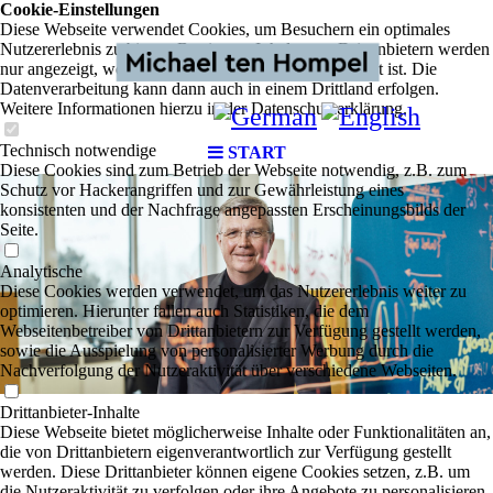
Cookie-Einstellungen
Diese Webseite verwendet Cookies, um Besuchern ein optimales
Nutzererlebnis zu bieten. Bestimmte Inhalte von Drittanbietern werden
nur angezeigt, wenn die entsprechende Option aktiviert ist. Die
Datenverarbeitung kann dann auch in einem Drittland erfolgen.
Weitere Informationen hierzu in der Datenschutzerklärung.
Technisch notwendige
START
Diese Cookies sind zum Betrieb der Webseite notwendig, z.B. zum
Schutz vor Hackerangriffen und zur Gewährleistung eines
konsistenten und der Nachfrage angepassten Erscheinungsbilds der
Seite.
Analytische
Diese Cookies werden verwendet, um das Nutzererlebnis weiter zu
optimieren. Hierunter fallen auch Statistiken, die dem
Webseitenbetreiber von Drittanbietern zur Verfügung gestellt werden,
sowie die Ausspielung von personalisierter Werbung durch die
Nachverfolgung der Nutzeraktivität über verschiedene Webseiten.
Drittanbieter-Inhalte
Diese Webseite bietet möglicherweise Inhalte oder Funktionalitäten an,
die von Drittanbietern eigenverantwortlich zur Verfügung gestellt
werden. Diese Drittanbieter können eigene Cookies setzen, z.B. um
die Nutzeraktivität zu verfolgen oder ihre Angebote zu personalisieren